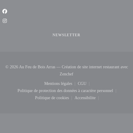
Facebook ((ouvre une nouvelle fenêtre))
Instagram ((ouvre une nouvelle fenêtre))
NEWSLETTER
© 2026 Au Feu de Bois Arras — Création de site internet restaurant avec
((ouvre une nouvelle fenêtre))
Zenchef
((ouvre une nouvelle fenêtre))
((ouvre une nouvelle fenêtr
Mentions légales
CGU
((ouvre une 
Politique de protection des données à caractère personnel
((ouvre une nouvelle fenêtre))
((ouvre une nouvelle f
Politique de cookies
Accessibilite