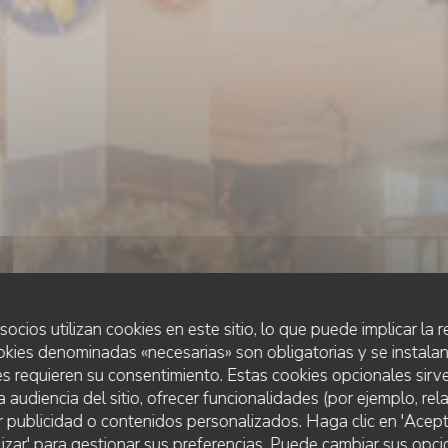
socios utilizan cookies en este sitio, lo que puede implicar la
okies denominadas «necesarias» son obligatorias y se instalan
s requieren su consentimiento. Estas cookies opcionales sirve
a audiencia del sitio, ofrecer funcionalidades (por ejemplo, re
r publicidad o contenidos personalizados. Haga clic en 'Acept
RESTAURANT TRADITIONNEL
lizar' para gestionar sus preferencias. Puede cambiar sus opci
•
ARRAS
AU FEU DE BOIS ARRAS